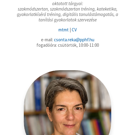
oktatott tárgyai:
szakmódszertan, szakmódszertan tréning, kateketika,
gyakorlatkísérő tréning, digitális tanulástámogatás, a
tanítási gyakorlatok szervezése
mtmt
|
CV
e-mail:
csonta.reka@pphf.hu
fogadóóra: csütörtök, 10:00-11:00