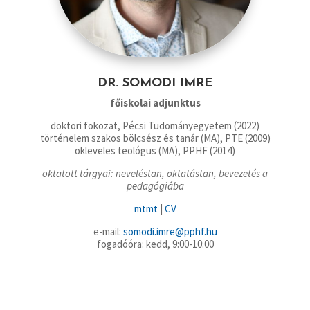
DR. SOMODI IMRE
főiskolai adjunktus
doktori fokozat, Pécsi Tudományegyetem (2022)
történelem szakos bölcsész és tanár (MA), PTE (2009)
okleveles teológus (MA), PPHF (2014)
oktatott tárgyai: neveléstan, oktatástan, bevezetés a
pedagógiába
mtmt
|
CV
e-mail:
somodi.imre@pphf.hu
fogadóóra: kedd, 9:00-10:00