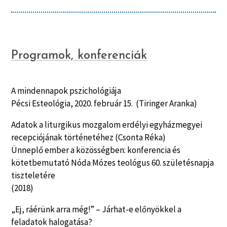
Programok, konferenciák
A mindennapok pszichológiája
Pécsi Esteológia, 2020. február 15. (Tiringer Aranka)
Adatok a liturgikus mozgalom erdélyi egyházmegyei
recepciójának történetéhez (Csonta Réka)
Ünneplő ember a közösségben: konferencia és
kötetbemutató Nóda Mózes teológus 60. születésnapja
tiszteletére
(2018)
„Ej, ráérünk arra még!” – Járhat-e előnyökkel a
feladatok halogatása?