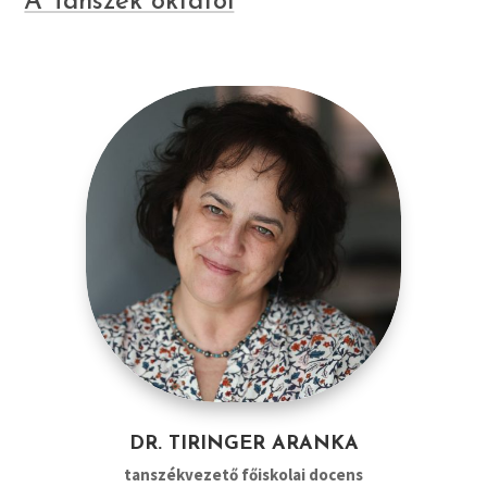
A Tanszék oktatói
DR. TIRINGER ARANKA
tanszékvezető főiskolai docens