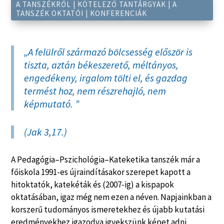
A TANSZÉKRŐL
|
KÖTELEZŐ TANTÁRGYAK
|
A
TANSZÉK OKTATÓI
|
KONFERENCIÁK
„
A felülről származó bölcsesség először is
tiszta, aztán békeszerető, méltányos,
engedékeny, irgalom tölti el, és gazdag
termést hoz, nem részrehajló, nem
képmutató. ”
(
Jak 3,17.
)
A Pedagógia–Pszichológia–Kateketika tanszék már a
főiskola 1991-es újraindításakor szerepet kapott a
hitoktatók, katekéták és (2007-ig) a kispapok
oktatásában, igaz még nem ezen a néven. Napjainkban a
korszerű tudományos ismeretekhez és újabb kutatási
eredményekhez igazodva igyekszünk képet adni