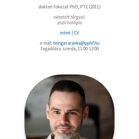
doktori fokozat PhD, PTE (2011)
oktatott tárgyai:
pszichológia
mtmt
|
CV
e-mail:
tiringer.aranka@pphf.hu
fogadóóra: szerda, 11:00-12:00