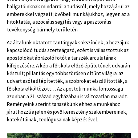
hallgatóinknak mindarról a tudásról, mely hozzájárul az
emberekkel végzett jövőbeli munkájukhoz, legyen az a
hitoktatás, a szociális segítés vagy a pasztorális
tevékenység bármely területén.
Az általunk oktatott tantárgyak sokszínűek, a hozzájuk
kapcsolódó tudás szerteágazó, ezért is választottuk az
apostolokat ábrázoló fotót a tanszék arculatának
kifejezésére. A kép a főiskola előző épületének udvarán
készült; pillantás egy többszörösen eltűnt világra: az
udvart azóta átépítették, a szobrokat elszállították, a
főiskola elköltözött… Az apostoli munka fontossága
azonban a 21. század egyházában is változatlan maradt.
Reményeink szerint tanszékünk ehhez a munkához
járul hozzá a jelen és jövő keresztény szakembereinek,
katekétáinak, teológusainak képzésével.