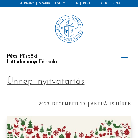
E-LIBRARY
|
SZAKKOLLÉGIUM
|
CETR
|
PEKEL
|
LECTIO DIVINA
Pécsi Püspöki
Hittudományi Főiskola
Ünnepi nyitvatartás
2023. DECEMBER 19.
|
AKTUÁLIS HÍREK