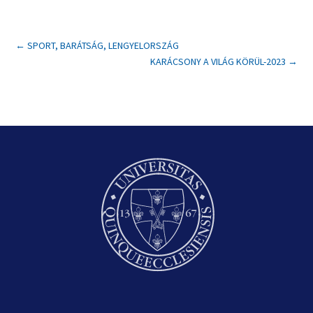
←
SPORT, BARÁTSÁG, LENGYELORSZÁG
KARÁCSONY A VILÁG KÖRÜL-2023
→