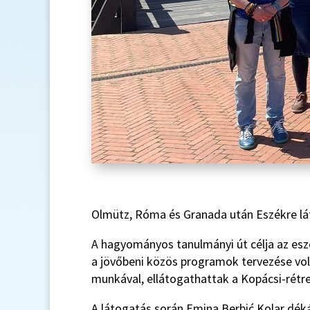
Olmütz, Róma és Granada után Eszékre láto
A hagyományos tanulmányi út célja az es
a jövőbeni közös programok tervezése vo
munkával, ellátogathattak a Kopácsi-rétre
A látogatás során Emina Berbić Kolar dék