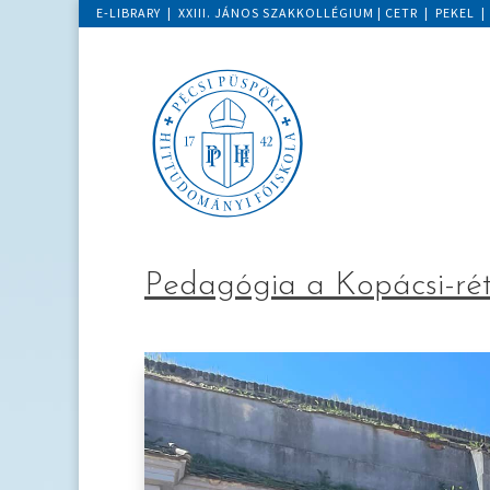
E-LIBRARY
|
XXIII. JÁNOS SZAKKOLLÉGIUM
|
CETR
|
PEKEL
Pedagógia a Kopácsi-rét