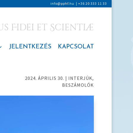
info@pphf.hu
|
+36 20 333 11 33
 Fidei et Scientiæ
JELENTKEZÉS
KAPCSOLAT
2024. ÁPRILIS 30.
|
INTERJÚK,
BESZÁMOLÓK