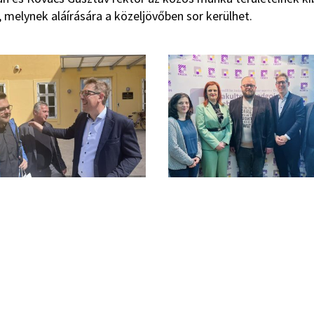
melynek aláírására a közeljövőben sor kerülhet.