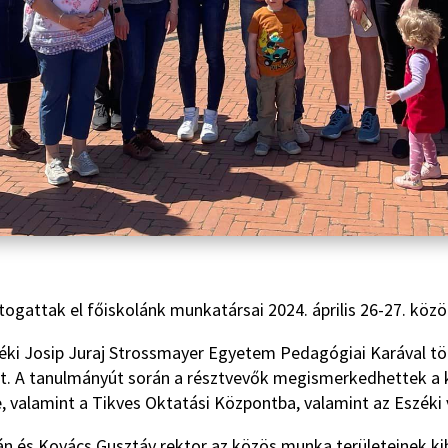
gattak el főiskolánk munkatársai 2024. április 26-27. közö
zéki Josip Juraj Strossmayer Egyetem Pedagógiai Karával t
lt. A tanulmányút során a résztvevők megismerkedhettek a 
, valamint a Tikves Oktatási Központba, valamint az Eszéki 
án és Kovács Gusztáv rektor az közös munka területeinek k