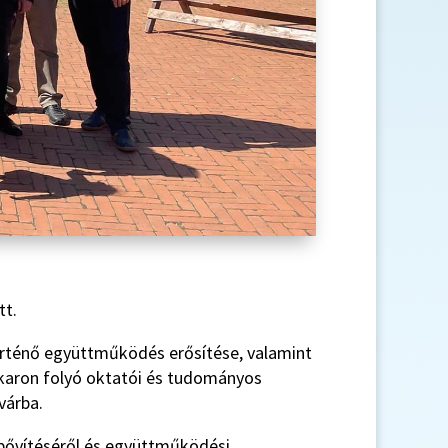
tt.
örténő együttműködés erősítése, valamint
karon folyó oktatói és tudományos
várba.
ibővítéséről és együttműködési