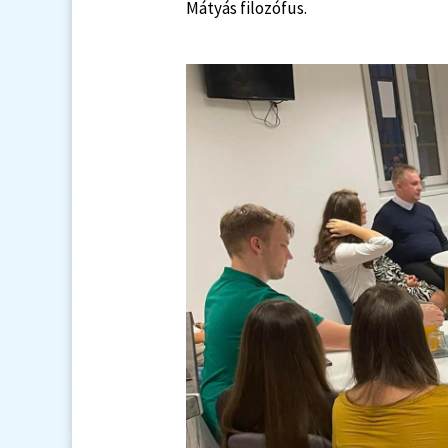
Mátyás filozófus.