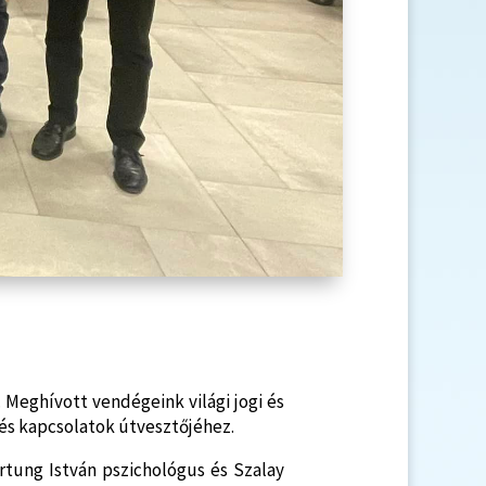
Meghívott vendégeink világi jogi és
m és kapcsolatok útvesztőjéhez.
tung István pszichológus és Szalay