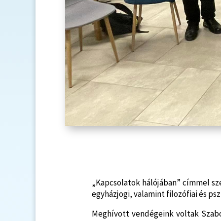
„Kapcsolatok hálójában” címmel sze
egyházjogi, valamint filozófiai és p
Meghívott vendégeink voltak Szabo