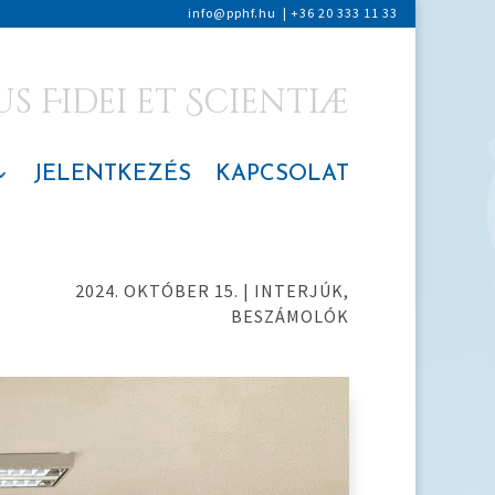
info@pphf.hu
|
+36 20 333 11 33
 Fidei et Scientiæ
JELENTKEZÉS
KAPCSOLAT
2024. OKTÓBER 15.
|
INTERJÚK,
BESZÁMOLÓK