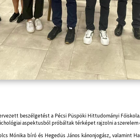
rvezett beszélgetést a Pécsi Püspöki Hittudományi Főiskola. 
szichológiai aspektusból próbáltak térképet rajzolni a szerele
lcs Mónika bíró és Hegedüs János kánonjogász, valamint Har