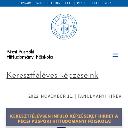
E-LIBRARY
|
SZAKKOLLÉGIUM
|
CETR
|
PEKEL
|
LECTIO DIVINA
Pécsi Püspöki
Hittudományi Főiskola
Keresztféléves képzéseink
2022. NOVEMBER 11.
|
TANULMÁNYI HÍREK