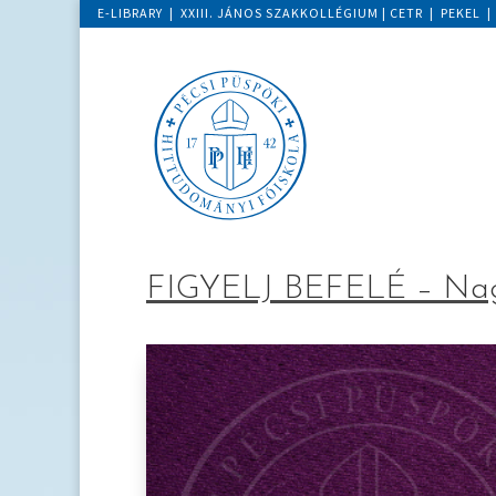
E-LIBRARY
|
XXIII. JÁNOS SZAKKOLLÉGIUM
|
CETR
|
PEKEL
FIGYELJ BEFELÉ – Nagy