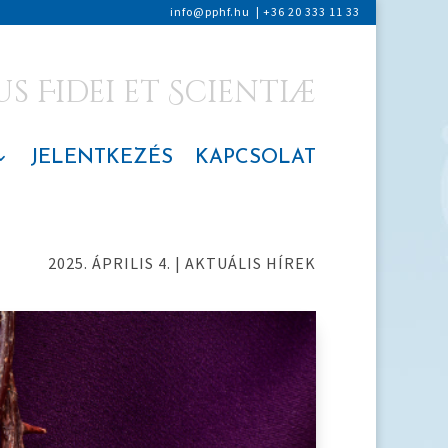
info@pphf.hu
|
+36 20 333 11 33
 Fidei et Scientiæ
JELENTKEZÉS
KAPCSOLAT
2025. ÁPRILIS 4.
|
AKTUÁLIS HÍREK