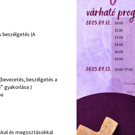
s beszélgetés (A
 (bevezetés, beszélgetés a
” gyakorlása )
ba
okkal és megosztásokkal