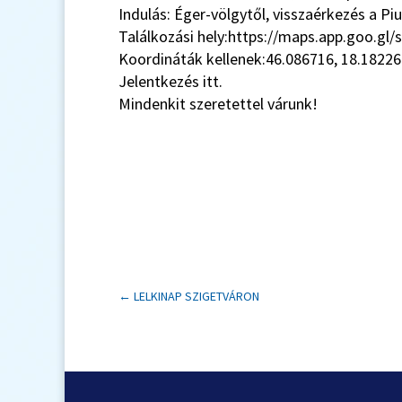
Indulás: Éger-völgytől, visszaérkezés a P
Találkozási hely:
https://maps.app.goo.gl/
Koordináták kellenek:46.086716, 18.1822
Jelentkezés
itt
.
Mindenkit szeretettel várunk!
←
LELKINAP SZIGETVÁRON