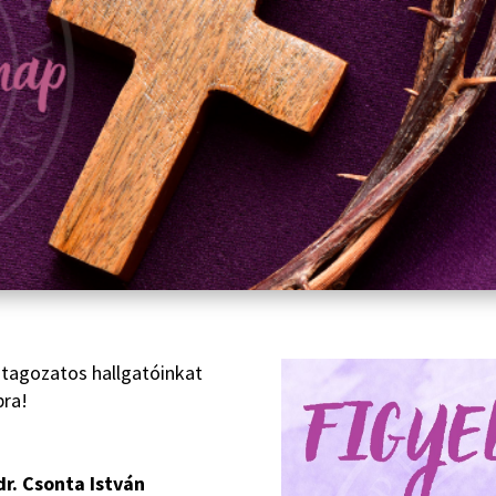
ő tagozatos hallgatóinkat
pra!
dr. Csonta István