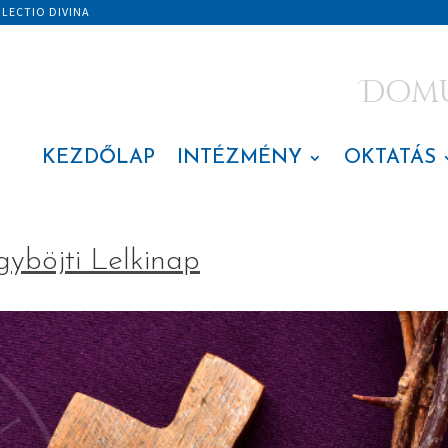
|
LECTIO DIVINA
Domus
KEZDŐLAP
INTÉZMÉNY
OKTATÁS
böjti Lelkinap