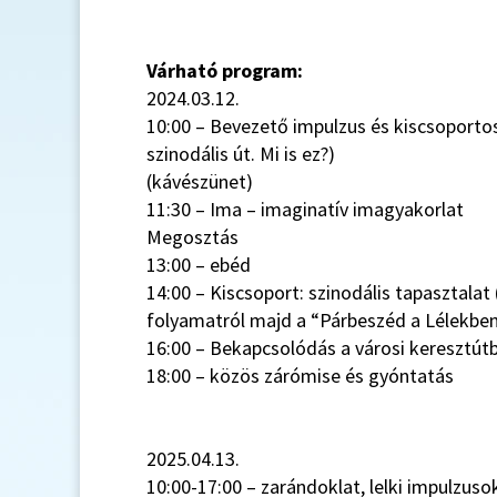
Várható program:
2024.03.12.
10:00 – Bevezető impulzus és kiscsoporto
szinodális út. Mi is ez?)
(kávészünet)
11:30 – Ima – imaginatív imagyakorlat
Megosztás
13:00 – ebéd
14:00 – Kiscsoport: szinodális tapasztalat
folyamatról majd a “Párbeszéd a Lélekben
16:00 – Bekapcsolódás a városi keresztút
18:00 – közös zárómise és gyóntatás
2025.04.13.
10:00-17:00 – zarándoklat, lelki impulzus