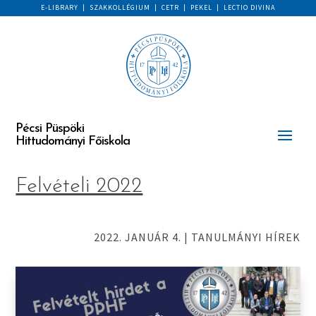
E-LIBRARY
|
SZAKKOLLÉGIUM
|
CETR
|
PEKEL
|
LECTIO DIVINA
Pécsi Püspöki
Hittudományi Főiskola
Felvételi 2022
2022. JANUÁR 4.
|
TANULMÁNYI HÍREK