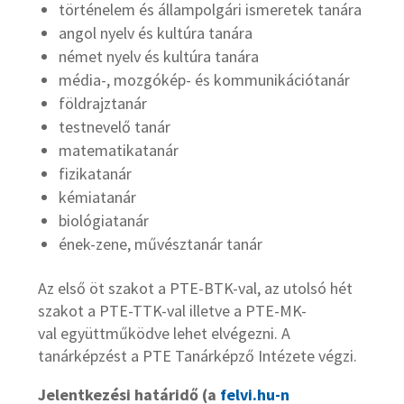
történelem és állampolgári ismeretek tanára
angol nyelv és kultúra tanára
német nyelv és kultúra tanára
média-, mozgókép- és kommunikációtanár
földrajztanár
testnevelő tanár
matematikatanár
fizikatanár
kémiatanár
biológiatanár
ének-zene, művésztanár tanár
Az első öt szakot a PTE-BTK-val, az utolsó hét
szakot a PTE-TTK-val illetve a PTE-MK-
val együttműködve lehet elvégezni. A
tanárképzést a PTE Tanárképző Intézete végzi.
Jelentkezési határidő (a
felvi.hu-n