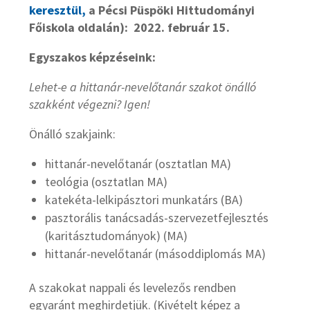
keresztül,
a Pécsi Püspöki Hittudományi
Főiskola oldalán): 2022.
február 15.
Egyszakos képzéseink:
Lehet-e a hittanár-nevelőtanár szakot önálló
szakként végezni? Igen!
Önálló szakjaink:
hittanár-nevelőtanár (osztatlan MA)
teológia (osztatlan MA)
katekéta-lelkipásztori munkatárs (BA)
pasztorális tanácsadás-szervezetfejlesztés
(karitásztudományok) (MA)
hittanár-nevelőtanár (másoddiplomás MA)
A szakokat nappali és levelezős rendben
egyaránt meghirdetjük. (Kivételt képez a