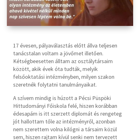
17 évesen, pályaválasztás előtt állva teljesen
tanácstalan voltam a jövőmet illetően.
Kétségbeesetten álltam az osztálytársaim
között, akik évek óta tudták, melyik
felsőoktatási intézményben, milyen szakon
szeretnék folytatni tanulmányaikat.
A szívem mindig is húzott a Pécsi Püspöki
Hittudományi Főiskola felé, hiszen korábban
édesapám is itt szerzett diplomát és rengeteg
jót hallottam tőle az intézményről, azonban
nem szerettem volna kilógni a társaim közül
sem, hiszen rajtam kívül senki nem tervezett