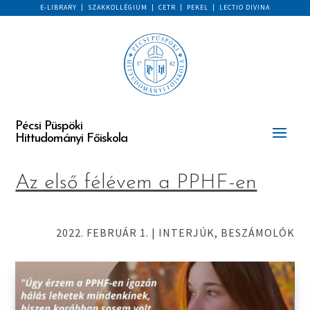
E-LIBRARY
|
SZAKKOLLÉGIUM
|
CETR
|
PEKEL
|
LECTIO DIVINA
Pécsi Püspöki
Hittudományi Főiskola
Az első félévem a PPHF-en
2022. FEBRUÁR 1.
|
INTERJÚK, BESZÁMOLÓK