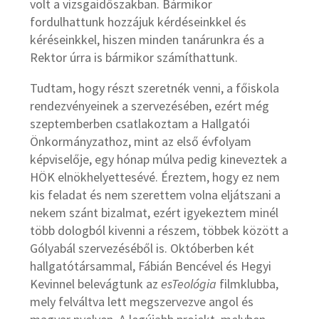
volt a vizsgaidőszakban. Bármikor
fordulhattunk hozzájuk kérdéseinkkel és
kéréseinkkel, hiszen minden tanárunkra és a
Rektor úrra is bármikor számíthattunk.
Tudtam, hogy részt szeretnék venni, a főiskola
rendezvényeinek a szervezésében, ezért még
szeptemberben csatlakoztam a Hallgatói
Önkormányzathoz, mint az első évfolyam
képviselője, egy hónap múlva pedig kineveztek a
HÖK elnökhelyettesévé. Éreztem, hogy ez nem
kis feladat és nem szerettem volna eljátszani a
nekem szánt bizalmat, ezért igyekeztem minél
több dologból kivenni a részem, többek között a
Gólyabál szervezéséből is. Októberben két
hallgatótársammal, Fábián Bencével és Hegyi
Kevinnel belevágtunk az
esTeológia
filmklubba,
mely felváltva lett megszervezve angol és