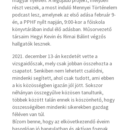
magyar nyelven. A legújabb projekt, melyben
részt veszek, a most induló Mennyei Történelem
podcast lesz, amelynek az első adása február 9-
én, a PPHF nyílt napján, 9:00-kor a főiskola
könyvtárában indul élő adásban. Műsorvezető
társaim Hegyi Kevin és Rimai Bálint végzős
hallgatók lesznek.
2021. december 13-án kezdetét vette a
vizsgaidőszak, mely csak jobban összehozta a
csapatot. Senkiben nem lehetett csalódni,
mindenki segített, ahol csak tudott, ami ebben
a kis közösségben igazán jól jött. Sokszor
néhányan összegyűlve közösen tanultunk,
többek között talán ennek is köszönhető, hogy
összességében mindenki sikerekben gazdag
féléven van túl.
Bízom benne, hogy az elkövetkezendő éveim
hasonlóan jó hangulatban és aktívan fognak