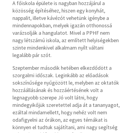
A főiskola épülete is nagyban hozzájárul a
közösség építéséhez, hiszen egy konyhát,
nappalit, illetve kávézót vehetünk igénybe a
mindennapokban, melyek igazán otthonossá
varázsolják a hangulatot. Mivel a PPHF nem
nagy létszámú iskola, az említett helyiségekben
szinte mindenkivel alkalmam nyílt váltani
legalább pár szót.
Szeptember második hetében elkezdődött a
szorgalmi időszak. Leginkább az előadások
sokszínűsége nyűgözött le, melyben az oktatók
hozzáállásának és hozzáértésének volt a
legnagyobb szerepe Jó volt látni, hogy
mindegyikőjük szeretettel adja át a tananyagot,
ezáltal mindamellett, hogy nehéz volt nem
odafigyelni az órákon, az egyes témákat is
könnyen el tudtuk sajátítani, ami nagy segítség