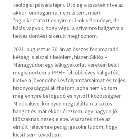
teológiai pályára lépni. Utólag visszatekintve az
akkori önmagamra, nem értem, miért
foglalkoztatott ennyire mások véleménye, de
hálás vagyok, hogy végül a szívemre hallgatva a
helyes döntést sikerült meghoznom.
2021. augusztus 30-án az összes fennmaradó
kétség is elszállt belőlem, hiszen Siklós –
Máriagyűdön egy lelkigyakorlat keretein belül
megismertem a PPHF felsőbb éves hallgatóit,
illetve a jövendőbeli évfolyamtársaimat és teljes
bizonyossággal állíthatom, soha nem voltam
még ennyire befogadó és nyitott közösségben.
Mindenkivel könnyen megtaláltam a közös
hangot és már ekkor éreztem, egy nagyon jó
időszaknak nézek elébe. Visszatekintve az
elmúlt félévemre pedig igazolni tudom, hogy
kicsit sem tévedtem.