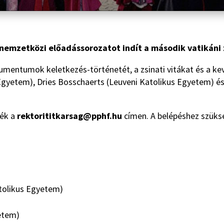
nemzetközi előadássorozatot indít a második vatikáni 
umentumok keletkezés-történetét, a zsinati vitákat és a k
 Egyetem), Dries Bosschaerts (Leuveni Katolikus Egyetem) é
zék a
rektorititkarsag@pphf.hu
címen. A belépéshez szükség
atolikus Egyetem)
yetem)