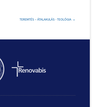
TEREMTÉS – ÁTALAKULÁS - TEOLÓGIA
→