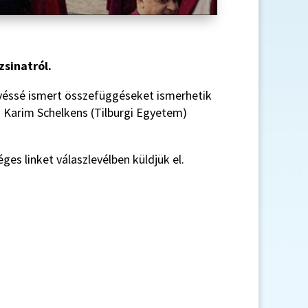
zsinatról.
evéssé ismert összefüggéseket ismerhetik
s Karim Schelkens (Tilburgi Egyetem)
es linket válaszlevélben küldjük el.