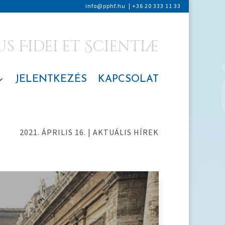
info@pphf.hu
|
+36 20 333 11 33
 Fidei et Scientiæ
JELENTKEZÉS
KAPCSOLAT
2021. ÁPRILIS 16.
|
AKTUÁLIS HÍREK