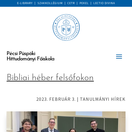
E-LIBRARY
|
SZAKKOLLÉGIUM
|
CETR
|
PEKEL
|
LECTIO DIVINA
Pécsi Püspöki
Hittudományi Főiskola
Bibliai héber felsőfokon
2023. FEBRUÁR 3.
|
TANULMÁNYI HÍREK