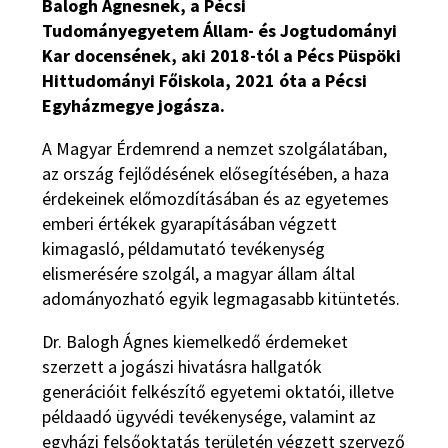
Balogh Ágnesnek, a Pécsi
Tudományegyetem Állam- és Jogtudományi
Kar docensének, aki 2018-tól a Pécs Püspöki
Hittudományi Főiskola, 2021 óta a Pécsi
Egyházmegye jogásza.
A Magyar Érdemrend a nemzet szolgálatában,
az ország fejlődésének elősegítésében, a haza
érdekeinek előmozdításában és az egyetemes
emberi értékek gyarapításában végzett
kimagasló, példamutató tevékenység
elismerésére szolgál, a magyar állam által
adományozható egyik legmagasabb kitüntetés.
Dr. Balogh Ágnes kiemelkedő érdemeket
szerzett a jogászi hivatásra hallgatók
generációit felkészítő egyetemi oktatói, illetve
példaadó ügyvédi tevékenysége, valamint az
egyházi felsőoktatás területén végzett szervező