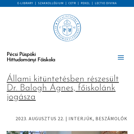
E-LIBRARY
|
SZAKKOLLÉGIUM
|
CETR
|
PEKEL
|
LECTIO DIVINA
Pécsi Püspöki
Hittudományi Főiskola
Állami kitüntetésben részesült
Dr. Balogh Ágnes, főiskolánk
jogásza
2023. AUGUSZTUS 22.
|
INTERJÚK, BESZÁMOLÓK