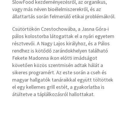
SlowFood kezdeményezésről, az organikus,
vagy más néven bioélelmiszerekről, és az
állattartás során felmerülő etikai problémákról.
Csütörtökön Czestochowába, a Jasna Góra-i
pálos kolostorba látogattak el a nyári egyetem
résztvevői. A Nagy Lajos királyhoz, és a Pálos
rendhez is kötődő zarándokhelyen található
Fekete Madonna ikon előtti imádságot
követően közös szentmisén adtak hálát a
sikeres programért. Az este során a cseh és
magyar hallgatók tanáraikkal együtt töltöttek
el egy kellemes grill estét, a gyakorlatba is
átültetve a táplálkozásról hallottakat.