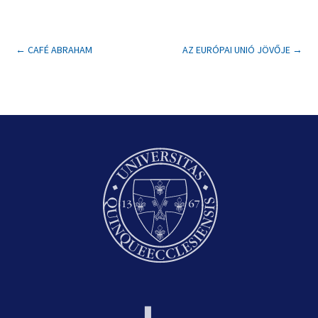
←
CAFÉ ABRAHAM
AZ EURÓPAI UNIÓ JÖVŐJE
→