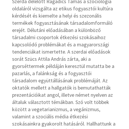
Szerda délelőtt Ragadics Tamás a szociológia
oldaláról vizsgálta az etikus fogyasztói kultúra
kérdését és kiemelte a helyi és szezonális
termékek fogyasztásának társadalomformáló
erejét. Délutáni előadásában a különböző
társadalmi csoportok étkezési szokásaihoz
kapcsolódó problémákat és a magyarországi
tendenciákat ismertette. A szerdai előadások
sorát Szücs Attila András zárta, aki a
gyorséttermek példáján keresztül mutatta be a
pazarlás, a falánkság és a fogyasztói
társadalom együttállásának problémáját. Az
oktatók mellett a hallgatók is bemutathatták
prezentációikat angol, illetve német nyelven az
általuk választott témákban. Szó volt többek
között a vegetarianizmus, a vegánizmus,
valamint a szociális média étkezési
szokásainkra gyakorolt hatásáról. Hallhattunk a