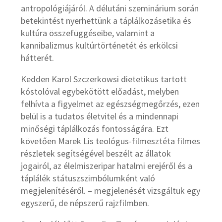
antropológiájáról. A délutáni szeminárium során
betekintést nyerhettünk a táplálkozásetika és
kultúra összefüggéseibe, valamint a
kannibalizmus kultúrtörténetét és erkölcsi
hátterét.
Kedden Karol Szczerkowsi dietetikus tartott
kóstolóval egybekötött előadást, melyben
felhívta a figyelmet az egészségmegőrzés, ezen
belül is a tudatos életvitel és a mindennapi
minőségi táplálkozás fontosságára. Ezt
követően Marek Lis teológus-filmesztéta filmes
részletek segítségével beszélt az állatok
jogairól, az élelmiszeripar hatalmi erejéről és a
táplálék státuszszimbólumként való
megjelenítéséről. – megjelenését vizsgáltuk egy
egyszerű, de népszerű rajzfilmben.