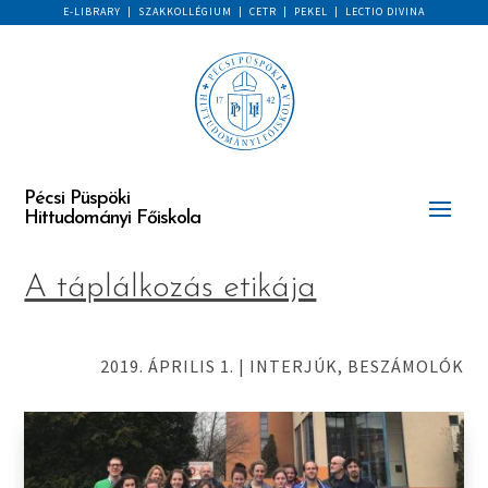
E-LIBRARY
|
SZAKKOLLÉGIUM
|
CETR
|
PEKEL
|
LECTIO DIVINA
Pécsi Püspöki
Hittudományi Főiskola
A táplálkozás etikája
2019. ÁPRILIS 1.
|
INTERJÚK, BESZÁMOLÓK