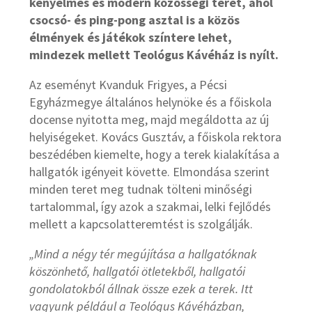
kényelmes és modern közösségi teret, ahol
csocsó- és ping-pong asztal is a közös
élmények és játékok színtere lehet,
mindezek mellett Teológus Kávéház is nyílt.
Az eseményt Kvanduk Frigyes, a Pécsi
Egyházmegye általános helynöke és a főiskola
docense nyitotta meg, majd megáldotta az új
helyiségeket. Kovács Gusztáv, a főiskola rektora
beszédében kiemelte, hogy a terek kialakítása a
hallgatók igényeit követte. Elmondása szerint
minden teret meg tudnak tölteni minőségi
tartalommal, így azok a szakmai, lelki fejlődés
mellett a kapcsolatteremtést is szolgálják.
„Mind a négy tér megújítása a hallgatóknak
köszönhető, hallgatói ötletekből, hallgatói
gondolatokból állnak össze ezek a terek. Itt
vagyunk például a Teológus Kávéházban,