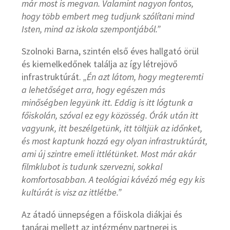
már most is megvan. Valamint nagyon fontos,
hogy több embert meg tudjunk szólítani mind
Isten, mind az iskola szempontjából.”
Szolnoki Barna, szintén első éves hallgató örül
és kiemelkedőnek találja az így létrejövő
infrastruktúrát.
„Én azt látom, hogy megteremti
a lehetőséget arra, hogy egészen más
minőségben legyünk itt. Eddig is itt lógtunk a
főiskolán, szóval ez egy közösség. Órák után itt
vagyunk, itt beszélgetünk, itt töltjük az időnket,
és most kaptunk hozzá egy olyan infrastruktúrát,
ami új szintre emeli ittlétünket. Most már akár
filmklubot is tudunk szervezni, sokkal
komfortosabban. A teológiai kávézó még egy kis
kultúrát is visz az ittlétbe.”
Az átadó ünnepségen a főiskola diákjai és
tanárai mellett az intézmény partnerei is