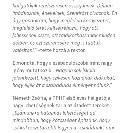
hallgatóink rendszeresen összejönnek. Délben
imádkoznak, énekelnek, Szentírást olvasnak. Én
úgy gondoltam, hogy megfelelő környezetet,
megfelelő teret kell létrehozni, hogy ott
jöhessenek össze, ott találkozhassanak minden
délben, és ezt szerencsére meg is tudtuk
valósítani.”
–tette hozzá a rektor.
Elmondta, hogy a szabadulószoba iránt nagy
igény mutatkozik.
„Nagyon sok iskola
jelentkezett, hogy szívesen hoznának diákokat,
hogy éljék át a szabadulás élményét nálunk.”
Németh Zsófia, a PPHF első éves hallgatója
nagy lehetőségnek tarja az átadott tereket.
„Számunkra hatalmas lehetőséget ad
mindabban, hogy közösséget építsünk, hogy
sokkal összetartóbb legyen a „családunk”, ami