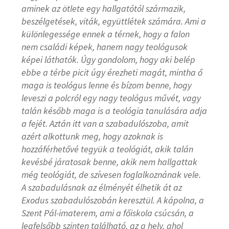
aminek az ötlete egy hallgatótól származik,
beszélgetések, viták, együttlétek számára. Ami a
különlegessége ennek a térnek, hogy a falon
nem családi képek, hanem nagy teológusok
képei láthatók. Úgy gondolom, hogy aki belép
ebbe a térbe picit úgy érezheti magát, mintha ő
maga is teológus lenne és bízom benne, hogy
leveszi a polcról egy nagy teológus művét, vagy
talán később maga is a teológia tanulására adja
a fejét. Aztán itt van a szabadulószoba, amit
azért alkottunk meg, hogy azoknak is
hozzáférhetővé tegyük a teológiát, akik talán
kevésbé járatosak benne, akik nem hallgattak
még teológiát, de szívesen foglalkoznának vele.
A szabadulásnak az élményét élhetik át az
Exodus szabadulószobán keresztül. A kápolna, a
Szent Pál-imaterem, ami a főiskola csúcsán, a
legfelsőbb szinten található, az a hely, ahol