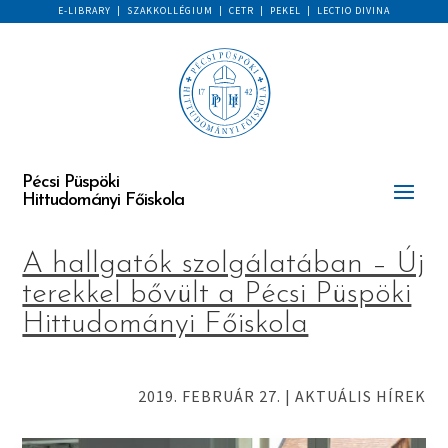
E-LIBRARY
|
SZAKKOLLÉGIUM
|
CETR
|
PEKEL
|
LECTIO DIVINA
Pécsi Püspöki
Hittudományi Főiskola
A hallgatók szolgálatában – Új
terekkel bővült a Pécsi Püspöki
Hittudományi Főiskola
2019. FEBRUÁR 27.
|
AKTUÁLIS HÍREK