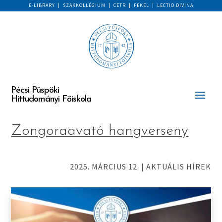
E-LIBRARY
|
SZAKKOLLÉGIUM
|
CETR
|
PEKEL
|
LECTIO DIVINA
Pécsi Püspöki
Hittudományi Főiskola
Zongoraavató hangverseny
2025. MÁRCIUS 12.
|
AKTUÁLIS HÍREK