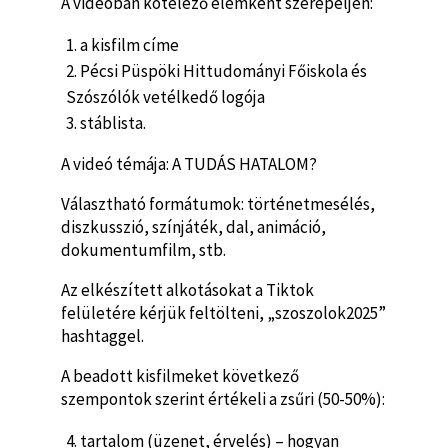
A videóban kötelező elemként szerepeljen:
a kisfilm címe
Pécsi Püspöki Hittudományi Főiskola és
Szószólók vetélkedő logója
stáblista.
A videó témája: A TUDÁS HATALOM?
Választható formátumok: történetmesélés,
diszkusszió, színjáték, dal, animáció,
dokumentumfilm, stb.
Az elkészített alkotásokat a Tiktok
felületére kérjük feltölteni, „szoszolok2025”
hashtaggel.
A beadott kisfilmeket következő
szempontok szerint értékeli a zsűri (50-50%):
tartalom (üzenet, érvelés) – hogyan