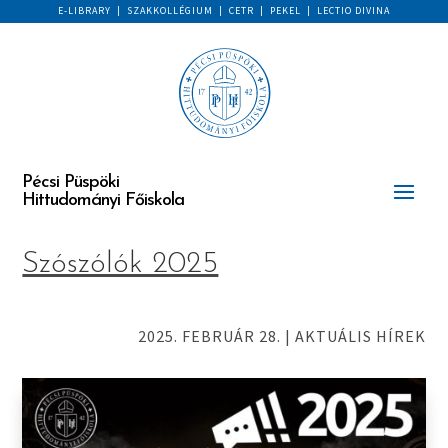
E-LIBRARY
|
SZAKKOLLÉGIUM
|
CETR
|
PEKEL
|
LECTIO DIVINA
Pécsi Püspöki
Hittudományi Főiskola
Szószólók 2025
2025. FEBRUÁR 28.
|
AKTUÁLIS HÍREK