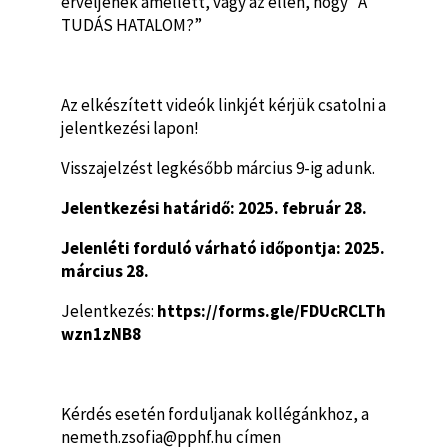
érveljenek amellett, vagy az ellen, hogy ”A
TUDÁS HATALOM?”
Az elkészített videók linkjét kérjük csatolni a
jelentkezési lapon!
Visszajelzést legkésőbb március 9-ig adunk.
Jelentkezési határidő: 2025. február 28.
Jelenléti forduló várható időpontja: 2025.
március 28.
Jelentkezés:
https://forms.gle/FDUcRCLTh
wzn1zNB8
Kérdés esetén forduljanak kollégánkhoz, a
nemeth.zsofia@pphf.hu címen