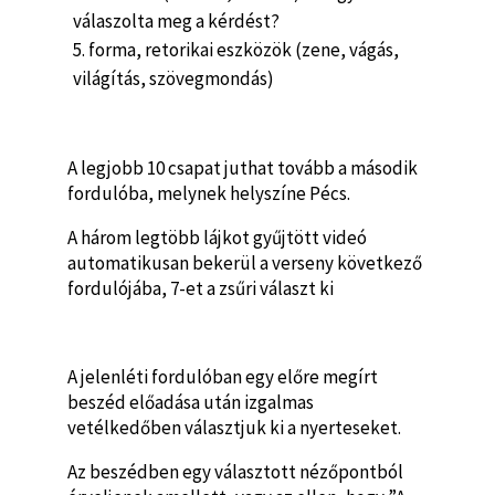
válaszolta meg a kérdést?
forma, retorikai eszközök (zene, vágás,
világítás, szövegmondás)
A legjobb 10 csapat juthat tovább a második
fordulóba, melynek helyszíne Pécs.
A három legtöbb lájkot gyűjtött videó
automatikusan bekerül a verseny következő
fordulójába, 7-et a zsűri választ ki
A jelenléti fordulóban egy előre megírt
beszéd előadása után izgalmas
vetélkedőben választjuk ki a nyerteseket.
Az beszédben egy választott nézőpontból