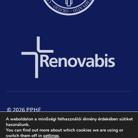
© 2026 PPHF
A weboldalon a minőségi felhasználói élmény érdekében sütiket
használunk.
web:
crætive.hu
| tárhely:
RackForest
You can find out more about which cookies we are using or
switch them off in
settings
.
Kft.
|
Adatkezelési tájékoztató