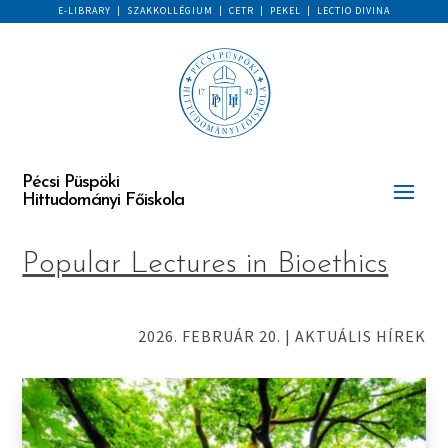
E-LIBRARY
|
SZAKKOLLÉGIUM
|
CETR
|
PEKEL
|
LECTIO DIVINA
Pécsi Püspöki
Hittudományi Főiskola
Popular Lectures in Bioethics
2026. FEBRUÁR 20.
|
AKTUÁLIS HÍREK