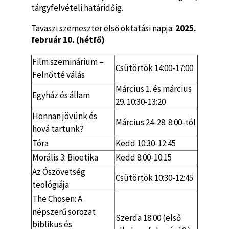
tárgyfelvételi határidőig.
Tavaszi szemeszter első oktatási napja:
2025.
február 10. (hétfő)
Film szeminárium –
Csütörtök 14:00-17:00
Felnőtté válás
Március 1. és március
Egyház és állam
29. 10:30-13:20
Honnan jövünk és
Március 24-28. 8:00-tól
hová tartunk?
Tóra
Kedd 10:30-12:45
Morális 3: Bioetika
Kedd 8:00-10:15
Az Ószövetség
Csütörtök 10:30-12:45
teológiája
The Chosen: A
népszerű sorozat
Szerda 18:00 (első
biblikus és