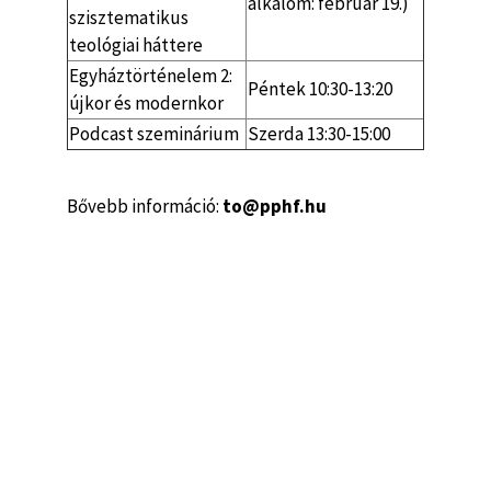
alkalom: február 19.)
szisztematikus
teológiai háttere
Egyháztörténelem 2:
Péntek 10:30-13:20
újkor és modernkor
Podcast szeminárium
Szerda 13:30-15:00
Bővebb információ:
to@pphf.hu