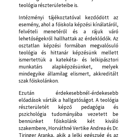
teológia részterületeibe is.
Intézményi tájékoztatóval kezdődött az
esemény, ahol a főiskola képzési kínálatáról,
felvételi menetéről és a rájuk váró
lehetőségekről hallhattak az érdeklődők. Az
osztatlan képzési formában megvalósuló
teológia és hittanár képzésünk mellett
ismertettük a katekéta- és lelkipásztori
munkatárs alapképzésünket, melyek
mindegyike államilag elismert, akkreditált
szak főiskolánkon.
Ezután érdekesebbnél-érdekesebb
előadások várták a hallgatóságot. A teológia
részterületét képző pedagógia és
pszichológia tudományába vezetett be
bennünket főiskolánk két kiváló
szakembere, Horváthné Vertike Andrea és Dr.
Tiringer Aranka, akik a lelki egészség és az