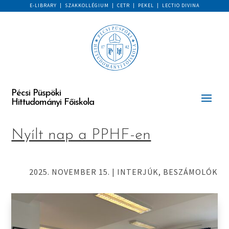
E-LIBRARY
|
SZAKKOLLÉGIUM
|
CETR
|
PEKEL
|
LECTIO DIVINA
Pécsi Püspöki
Hittudományi Főiskola
Nyílt nap a PPHF-en
2025. NOVEMBER 15.
|
INTERJÚK, BESZÁMOLÓK