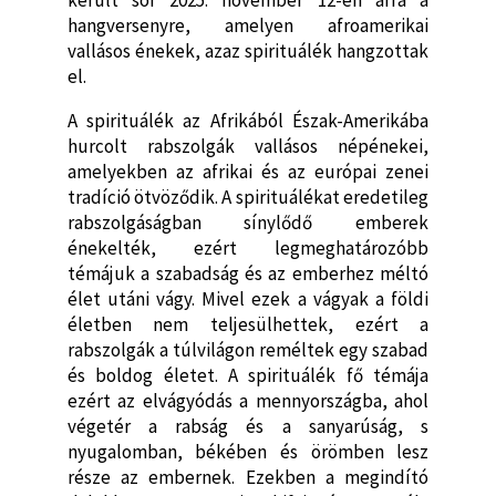
hangversenyre, amelyen afroamerikai
vallásos énekek, azaz spirituálék hangzottak
el.
A spirituálék az Afrikából Észak-Amerikába
hurcolt rabszolgák vallásos népénekei,
amelyekben az afrikai és az európai zenei
tradíció ötvöződik. A spirituálékat eredetileg
rabszolgáságban sínylődő emberek
énekelték, ezért legmeghatározóbb
témájuk a szabadság és az emberhez méltó
élet utáni vágy. Mivel ezek a vágyak a földi
életben nem teljesülhettek, ezért a
rabszolgák a túlvilágon reméltek egy szabad
és boldog életet. A spirituálék fő témája
ezért az elvágyódás a mennyországba, ahol
végetér a rabság és a sanyarúság, s
nyugalomban, békében és örömben lesz
része az embernek. Ezekben a megindító