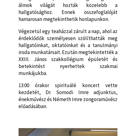
álmok világát hozták közelebb a
hallgatósághoz. Ennek összefoglalóját
hamarosan megtekinthetik honlapunkon.
Végezetül egy teaházzal zárult a nap, ahol az
érdeklődők személyesen szólíthatták meg
hallgatóinkat, oktatóinkat és a tanulmányi
iroda munkatársait. Ezután megtekintették a
XXIII. János szakkollégium épületét és
betekintést nyerhettek szakmai
munkájukba.
13:00 órakor spirituálé koncert vette
kezdetét, Dr. Somodi Imre adjunktus,
énekművész és Németh Imre zongoraművész
előadásában.