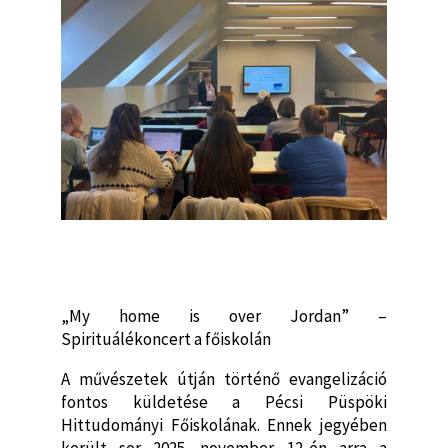
„My home is over Jordan” –
Spirituálékoncert a főiskolán
A művészetek útján történő evangelizáció
fontos küldetése a Pécsi Püspöki
Hittudományi Főiskolának. Ennek jegyében
került sor 2025. november 12-én arra a