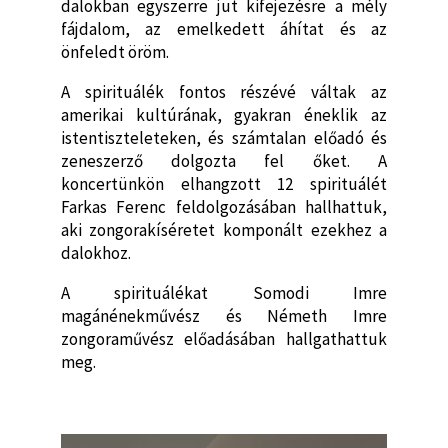
dalokban egyszerre jut kifejezésre a mély
fájdalom, az emelkedett áhítat és az
önfeledt öröm.
A spirituálék fontos részévé váltak az
amerikai kultúrának, gyakran éneklik az
istentiszteleteken, és számtalan előadó és
zeneszerző dolgozta fel őket. A
koncertünkön elhangzott 12 spirituálét
Farkas Ferenc feldolgozásában hallhattuk,
aki zongorakíséretet komponált ezekhez a
dalokhoz.
A spirituálékat Somodi Imre
magánénekművész és Németh Imre
zongoraművész előadásában hallgathattuk
meg.