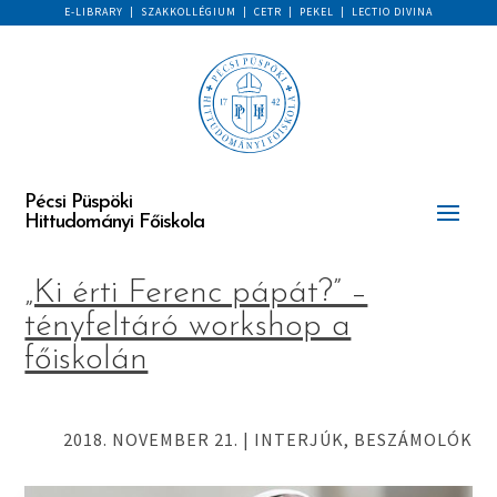
E-LIBRARY
|
SZAKKOLLÉGIUM
|
CETR
|
PEKEL
|
LECTIO DIVINA
Pécsi Püspöki
Hittudományi Főiskola
„Ki érti Ferenc pápát?” –
tényfeltáró workshop a
főiskolán
2018. NOVEMBER 21.
|
INTERJÚK, BESZÁMOLÓK