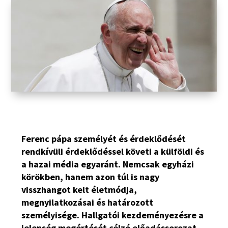
Ferenc pápa személyét és érdeklődését
rendkívüli érdeklődéssel követi a külföldi és
a hazai média egyaránt. Nemcsak egyházi
körökben, hanem azon túl is nagy
visszhangot kelt életmódja,
megnyilatkozásai és határozott
személyisége. Hallgatói kezdeményezésre a
jelenség megértését célzó előadássorozat