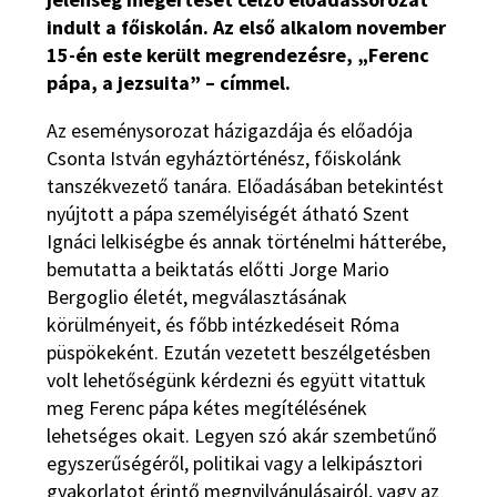
indult a főiskolán. Az első alkalom november
15-én este került megrendezésre, „Ferenc
pápa, a jezsuita” – címmel.
Az eseménysorozat házigazdája és előadója
Csonta István egyháztörténész, főiskolánk
tanszékvezető tanára. Előadásában betekintést
nyújtott a pápa személyiségét átható Szent
Ignáci lelkiségbe és annak történelmi hátterébe,
bemutatta a beiktatás előtti Jorge Mario
Bergoglio életét, megválasztásának
körülményeit, és főbb intézkedéseit Róma
püspökeként. Ezután vezetett beszélgetésben
volt lehetőségünk kérdezni és együtt vitattuk
meg Ferenc pápa kétes megítélésének
lehetséges okait. Legyen szó akár szembetűnő
egyszerűségéről, politikai vagy a lelkipásztori
gyakorlatot érintő megnyilvánulásairól, vagy az