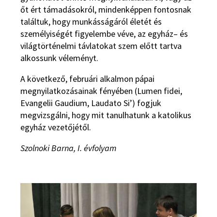
őt ért támadásokról, mindenképpen fontosnak
találtuk, hogy munkásságáról életét és
személyiségét figyelembe véve, az egyház– és
világtörténelmi távlatokat szem előtt tartva
alkossunk véleményt.
A következő, februári alkalmon pápai
megnyilatkozásainak fényében (Lumen fidei,
Evangelii Gaudium, Laudato Si’) fogjuk
megvizsgálni, hogy mit tanulhatunk a katolikus
egyház vezetőjétől.
Szolnoki Barna, I. évfolyam