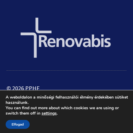
© 2026 PPHF
A weboldalon a minőségi felhasználói élmény érdekében sütiket
használunk.
web:
crætive.hu
| tárhely:
RackForest
You can find out more about which cookies we are using or
switch them off in
settings
.
Kft.
|
Adatkezelési tájékoztató
Elfogad