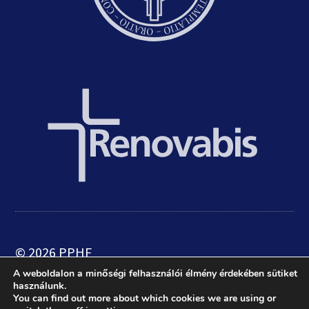
© 2026 PPHF
A weboldalon a minőségi felhasználói élmény érdekében sütiket
használunk.
web:
crætive.hu
| tárhely:
RackForest
You can find out more about which cookies we are using or