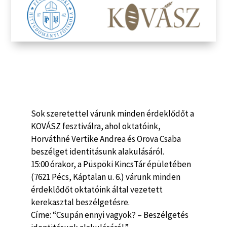
Sok szeretettel várunk minden érdeklődőt a
KOVÁSZ fesztiválra, ahol oktatóink,
Horváthné Vertike Andrea és Orova Csaba
beszélget identitásunk alakulásáról.
15:00 órakor, a Püspöki KincsTár épületében
(7621 Pécs, Káptalan u. 6.) várunk minden
érdeklődőt oktatóink által vezetett
kerekasztal beszélgetésre.
Címe: “Csupán ennyi vagyok? – Beszélgetés