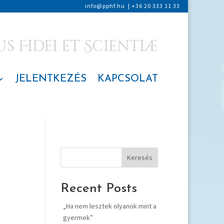
info@pphf.hu
|
+36 20 333 11 33
 Fidei et Scientiæ
JELENTKEZÉS
KAPCSOLAT
Keresés
Recent Posts
„Ha nem lesztek olyanok mint a
gyermek”