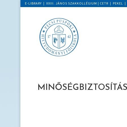
E-LIBRARY
|
XXIII. JÁNOS SZAKKOLLÉGIUM
|
CETR
|
PEKEL
MINŐSÉGBIZTOSÍTÁ