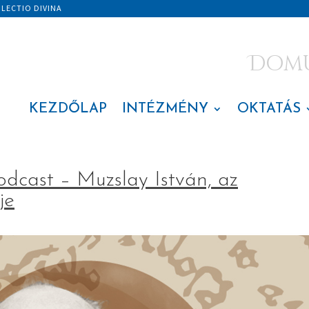
|
LECTIO DIVINA
Domus
KEZDŐLAP
INTÉZMÉNY
OKTATÁS
odcast – Muzslay István, az
je