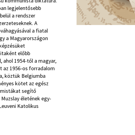
sú kommunista diktatúra.
óan legjelentősebb
belül a rendszer
szerzeteseknek. A
váhagyásával a fiatal
hogy a Magyarországon
 képzésüket
itaként előbb
, ahol 1954-től a magyar,
 őt az 1956-os forradalom
a, köztük Belgiumba
ményes kötet az egész
emistákat segítő
a Muzslay életének egy-
Leuveni Katolikus