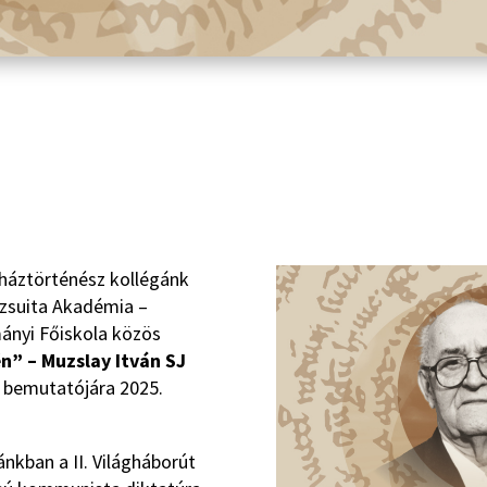
yháztörténész kollégánk
ezsuita Akadémia –
ányi Főiskola közös
én” – Muzslay Itván SJ
 bemutatójára 2025.
ánkban a II. Világháborút