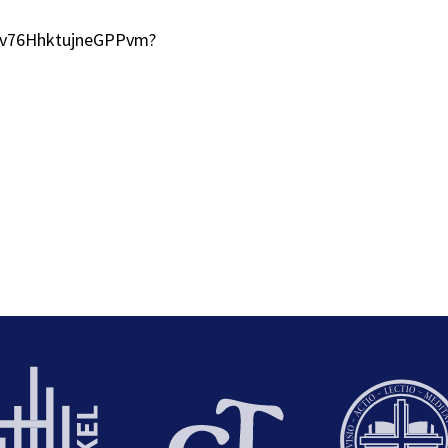
53v76HhktujneGPPvm?