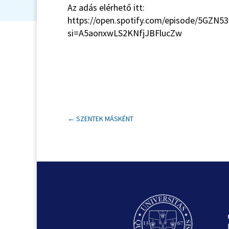
Az adás elérhető itt:
https://open.spotify.com/episode/5GZN
si=A5aonxwLS2KNfjJBFlucZw
←
SZENTEK MÁSKÉNT