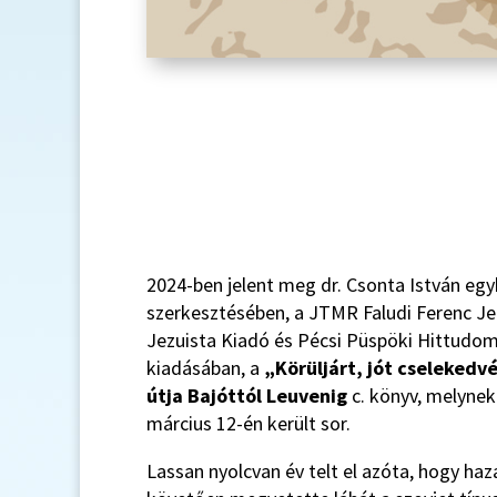
2024-ben jelent meg dr. Csonta István eg
szerkesztésében, a JTMR Faludi Ferenc J
Jezuista Kiadó és Pécsi Püspöki Hittudom
kiadásában, a
„Körüljárt, jót cselekedv
útja Bajóttól Leuvenig
c. könyv, melynek
március 12-én került sor.
Lassan nyolcvan év telt el azóta, hogy haz