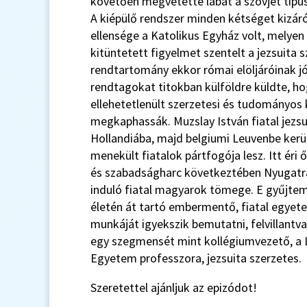
követően megvetette lábát a szovjet típu
A kiépülő rendszer minden kétséget kizár
ellensége a Katolikus Egyház volt, melyen 
kitüntetett figyelmet szentelt a jezsuita 
rendtartomány ekkor római elöljáróinak jó
rendtagokat titokban külföldre küldte, 
ellehetetlenült szerzetesi és tudományos
megkaphassák. Muzslay István fiatal jezsu
Hollandiába, majd belgiumi Leuvenbe kerül
menekült fiatalok pártfogója lesz. Itt éri
és szabadságharc következtében Nyugatr
induló fiatal magyarok tömege. E gyűjte
életén át tartó embermentő, fiatal egyet
munkáját igyekszik bemutatni, felvillantv
egy szegmensét mint kollégiumvezető, a 
Egyetem professzora, jezsuita szerzetes.
Szeretettel ajánljuk az epizódot!