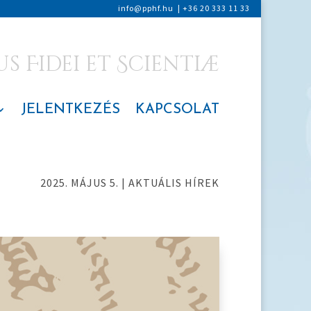
info@pphf.hu
|
+36 20 333 11 33
 Fidei et Scientiæ
JELENTKEZÉS
KAPCSOLAT
2025. MÁJUS 5.
|
AKTUÁLIS HÍREK