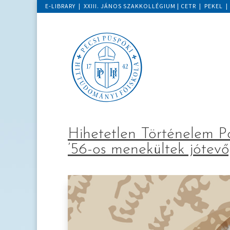
E-LIBRARY
|
XXIII. JÁNOS SZAKKOLLÉGIUM
|
CETR
|
PEKEL
Hihetetlen Történelem P
’56-os menekültek jótevő