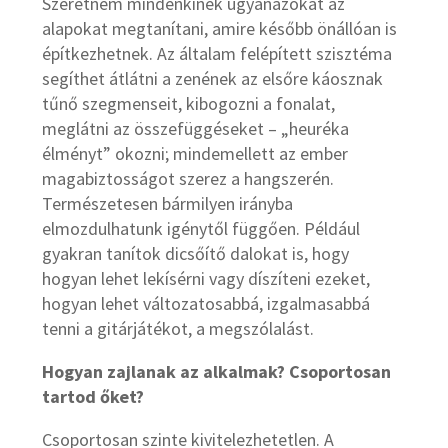
Szeretném mindenkinek ugyanazokat az
alapokat megtanítani, amire később önállóan is
építkezhetnek. Az általam felépített szisztéma
segíthet átlátni a zenének az elsőre káosznak
tűnő szegmenseit, kibogozni a fonalat,
meglátni az összefüggéseket – „heuréka
élményt” okozni; mindemellett az ember
magabiztosságot szerez a hangszerén.
Természetesen bármilyen irányba
elmozdulhatunk igénytől függően. Például
gyakran tanítok dicsőítő dalokat is, hogy
hogyan lehet lekísérni vagy díszíteni ezeket,
hogyan lehet változatosabbá, izgalmasabbá
tenni a gitárjátékot, a megszólalást.
Hogyan zajlanak az alkalmak? Csoportosan
tartod őket?
Csoportosan szinte kivitelezhetetlen. A