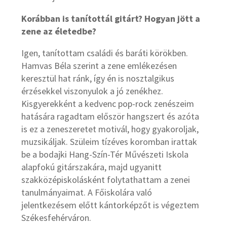
Korábban is tanítottál gitárt? Hogyan jött a
zene az életedbe?
Igen, tanítottam családi és baráti körökben.
Hamvas Béla szerint a zene emlékezésen
keresztül hat ránk, így én is nosztalgikus
érzésekkel viszonyulok a jó zenékhez.
Kisgyerekként a kedvenc pop-rock zenészeim
hatására ragadtam először hangszert és azóta
is ez a zeneszeretet motivál, hogy gyakoroljak,
muzsikáljak. Szüleim tízéves koromban irattak
be a bodajki Hang-Szín-Tér Művészeti Iskola
alapfokú gitárszakára, majd ugyanitt
szakközépiskolásként folytathattam a zenei
tanulmányaimat. A Főiskolára való
jelentkezésem előtt kántorképzőt is végeztem
Székesfehérváron.