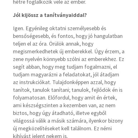
hétre foglalkozik vele az ember.
Jól kijössz a tanítványaiddal?
Igen. Egyénileg oktatni személyesebb és
bensőségesebb, és fontos, hogy jó hangulatban
teljen el az óra. Örülök annak, hogy
megismerkedhetek új emberekkel. Úgy érzem, a
zene nyelvén könnyebb szólni az emberekhez. Ez
segít abban, hogy meg tudjam fogalmazni, el
tudjam magyarázni a feladatokat, jól átadjam
az instrukciókat. Tulajdonképpen azzal, hogy
tanítok, tanulok tanítani; tanulok, fejlődök én is
folyamatosan. Előfordul, hogy amit én értek,
ami készségszinten a kezemben van, az nem
biztos, hogy úgy átadható, illetve egyből
világossá válik a másik számára, ilyenkor bizony
új megközelítéseket kell találnom. Ez némi
kihívást jelent nekem is.