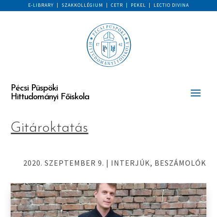
E-LIBRARY
|
SZAKKOLLÉGIUM
|
CETR
|
PEKEL
|
LECTIO DIVINA
Pécsi Püspöki
Hittudományi Főiskola
Gitároktatás
2020. SZEPTEMBER 9.
|
INTERJÚK, BESZÁMOLÓK