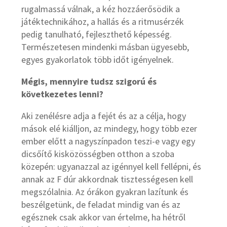
rugalmassá válnak, a kéz hozzáerősödik a
játéktechnikához, a hallás és a ritmusérzék
pedig tanulható, fejleszthető képesség.
Természetesen mindenki másban ügyesebb,
egyes gyakorlatok több időt igényelnek.
Mégis, mennyire tudsz szigorú és
következetes lenni?
Aki zenélésre adja a fejét és az a célja, hogy
mások elé kiálljon, az mindegy, hogy több ezer
ember előtt a nagyszínpadon teszi-e vagy egy
dicsőítő kisközösségben otthon a szoba
közepén: ugyanazzal az igénnyel kell fellépni, és
annak az F dúr akkordnak tisztességesen kell
megszólalnia. Az órákon gyakran lazítunk és
beszélgetünk, de feladat mindig van és az
egésznek csak akkor van értelme, ha hétről