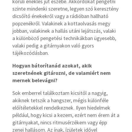
körüli éneklés jut eszébe. Akkordokat pengetni
szinte mindenki szeretne, legyen szó keresztény
dicsőítő énekekről vagy a rádióban hallható
popzenékről. Valakinek a kottaolvasás megy
jobban, valakinek a hallás utáni lejátszás, valaki
a különböző pengetési technikákban ügyesebb,
valaki pedig a gitárnyakon való gyors
tájékozódásban.
Hogyan bátorítanád azokat, akik
szeretnének gitározni, de valamiért nem
mernek belevágni?
Sok emberrel találkoztam kicsitől a nagyig,
akiknek tetszik a hangszer, mégis különféle
előítéletekkel rendelkeznek. Ilyen hiedelmek
például, hogy kicsi a kezem, ezért nem érem át a
gitárnyakat, nincs ritmusérzékem vagy épp
zenei hallásom. Az ínak, ízületek idővel