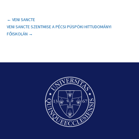
←
VENI SANCTE
VENI SANCTE SZENTMISE A PÉCSI PÜSPÖKI HITTUDOMÁNYI
FŐISKOLÁN
→