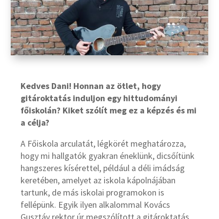
Kedves Dani! Honnan az ötlet, hogy
gitároktatás induljon egy hittudományi
főiskolán? Kiket szólít meg ez a képzés és mi
a célja?
A Főiskola arculatát, légkörét meghatározza,
hogy mi hallgatók gyakran éneklünk, dicsőítünk
hangszeres kísérettel, például a déli imádság
keretében, amelyet az iskola kápolnájában
tartunk, de más iskolai programokon is
fellépünk. Egyik ilyen alkalommal Kovács
Gusztáv rektor úr megszólított a gitároktatás