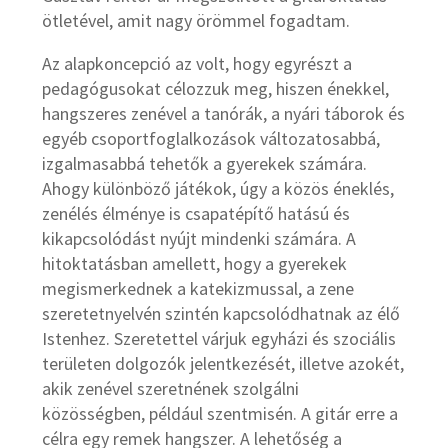
ötletével, amit nagy örömmel fogadtam.
Az alapkoncepció az volt, hogy egyrészt a
pedagógusokat célozzuk meg, hiszen énekkel,
hangszeres zenével a tanórák, a nyári táborok és
egyéb csoportfoglalkozások változatosabbá,
izgalmasabbá tehetők a gyerekek számára.
Ahogy különböző játékok, úgy a közös éneklés,
zenélés élménye is csapatépítő hatású és
kikapcsolódást nyújt mindenki számára. A
hitoktatásban amellett, hogy a gyerekek
megismerkednek a katekizmussal, a zene
szeretetnyelvén szintén kapcsolódhatnak az élő
Istenhez. Szeretettel várjuk egyházi és szociális
területen dolgozók jelentkezését, illetve azokét,
akik zenével szeretnének szolgálni
közösségben, például szentmisén. A gitár erre a
célra egy remek hangszer. A lehetőség a