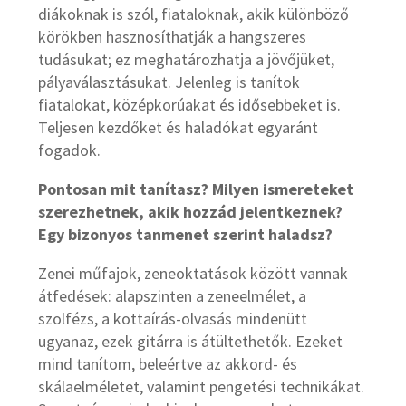
diákoknak is szól, fiataloknak, akik különböző
körökben hasznosíthatják a hangszeres
tudásukat; ez meghatározhatja a jövőjüket,
pályaválasztásukat. Jelenleg is tanítok
fiatalokat, középkorúakat és idősebbeket is.
Teljesen kezdőket és haladókat egyaránt
fogadok.
Pontosan mit tanítasz? Milyen ismereteket
szerezhetnek, akik hozzád jelentkeznek?
Egy bizonyos tanmenet szerint haladsz?
Zenei műfajok, zeneoktatások között vannak
átfedések: alapszinten a zeneelmélet, a
szolfézs, a kottaírás-olvasás mindenütt
ugyanaz, ezek gitárra is átültethetők. Ezeket
mind tanítom, beleértve az akkord- és
skálaelméletet, valamint pengetési technikákat.