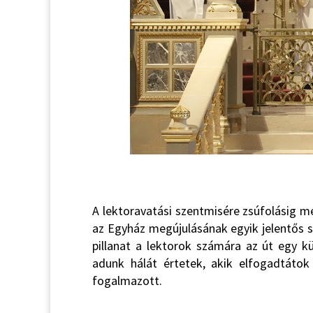
A lektoravatási szentmisére zsúfolásig m
az Egyház megújulásának egyik jelentős 
pillanat a lektorok számára az út egy k
adunk hálát értetek, akik elfogadtátok
fogalmazott.