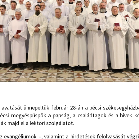
rrá avatását ünnepeltük február 28-án a pécsi székesegyhá
ó pécsi megyéspüspök a papság, a családtagok és a hívek k
ák majd el a lektori szolgálatot.
az evangéliumok –, valamint a hirdetések felolvasását végzi 