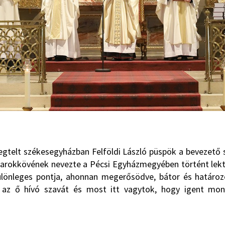
egtelt székesegyházban Felföldi László püspök a bevezető
sarokkövének nevezte a Pécsi Egyházmegyében történt lekto
ülönleges pontja, ahonnan megerősödve, bátor és határozo
 az ő hívó szavát és most itt vagytok, hogy igent mon