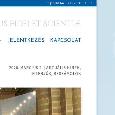
info@pphf.hu
|
+36 20 333 11 33
 Fidei et Scientiæ
JELENTKEZÉS
KAPCSOLAT
2026. MÁRCIUS 2.
|
AKTUÁLIS HÍREK
,
INTERJÚK, BESZÁMOLÓK