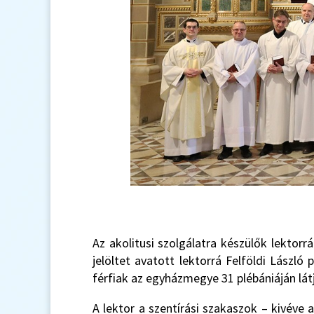
Az akolitusi szolgálatra készülők lekto
jelöltet avatott lektorrá Felföldi Lászl
férfiak az egyházmegye 31 plébániáján látj
A lektor a szentírási szakaszok – kivéve 