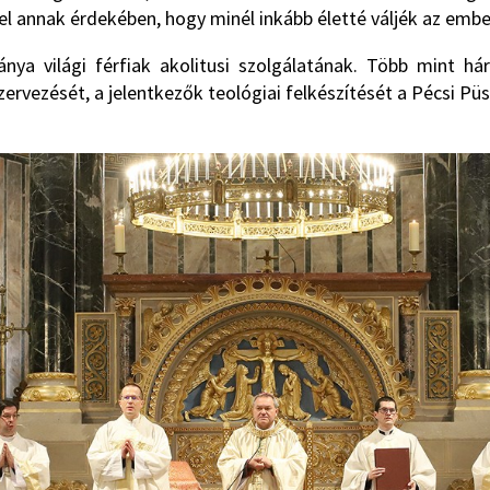
l annak érdekében, hogy minél inkább életté váljék az ember
a világi férfiak akolitusi szolgálatának. Több mint hár
vezését, a jelentkezők teológiai felkészítését a Pécsi Püs