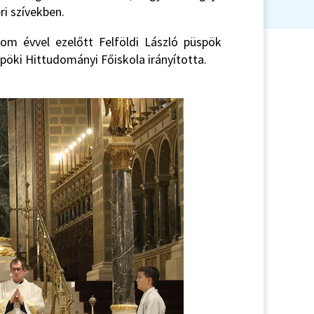
i szívekben.
om évvel ezelőtt Felföldi László püspök
pöki Hittudományi Főiskola irányította.