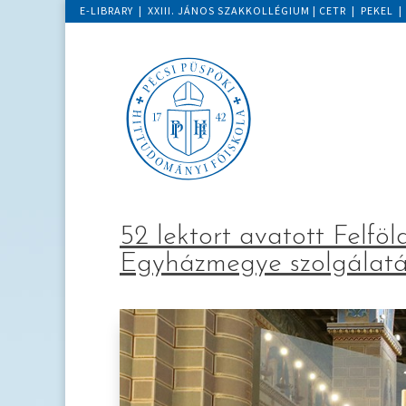
E-LIBRARY
|
XXIII. JÁNOS SZAKKOLLÉGIUM
|
CETR
|
PEKEL
52 lektort avatott Felföl
Egyházmegye szolgálat