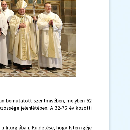
zban bemutatott szentmisében, melyben 52
özössége jelenlétében. A 32-76 év közötti
a liturgiában. Küldetése, hogy Isten igéje