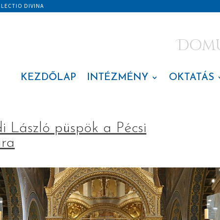
|
LECTIO DIVINA
Domus
KEZDŐLAP
INTÉZMÉNY
OKTATÁS
di László püspök a Pécsi
ára