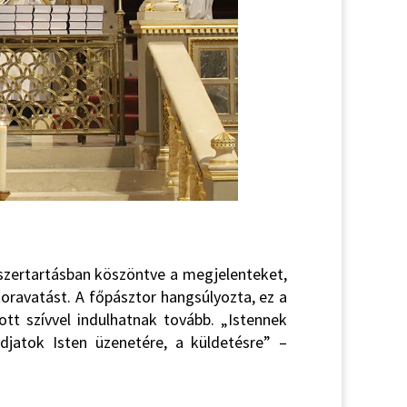
 szertartásban köszöntve a megjelenteket,
ravatást. A főpásztor hangsúlyozta, ez a
tt szívvel indulhatnak tovább. „Istennek
djatok Isten üzenetére, a küldetésre” –