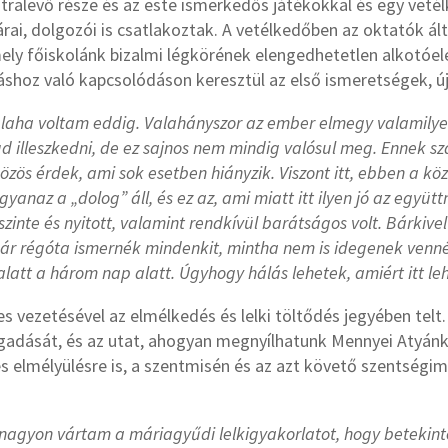
átralevő része és az este ismerkedős játékokkal és egy veté
ai, dolgozói is csatlakoztak. A vetélkedőben az oktatók ált
amely főiskolánk bizalmi légkörének elengedhetetlen alkotó
shoz való kapcsolódáson keresztül az első ismeretségek, ú
alaha voltam eddig. Valahányszor az ember elmegy valamilye
 illeszkedni, de ez sajnos nem mindig valósul meg. Ennek sz
közös érdek, ami sok esetben hiányzik. Viszont itt, ebben a k
anaz a „dolog” áll, és ez az, ami miatt itt ilyen jó az egy
nte és nyitott, valamint rendkívül barátságos volt. Bárkivel 
ár régóta ismernék mindenkit, mintha nem is idegenek venn
zalatt a három nap alatt. Úgyhogy hálás lehetek, amiért itt le
 vezetésével az elmélkedés és lelki töltődés jegyében telt.
fogadását, és az utat, ahogyan megnyílhatunk Mennyei Atyánk
s elmélyülésre is, a szentmisén és az azt követő szentsé
 nagyon vártam a máriagyűdi lelkigyakorlatot, hogy betekinté