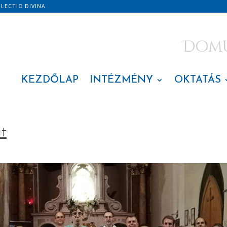
|
LECTIO DIVINA
Domus
KEZDŐLAP
INTÉZMÉNY
OKTATÁS
t