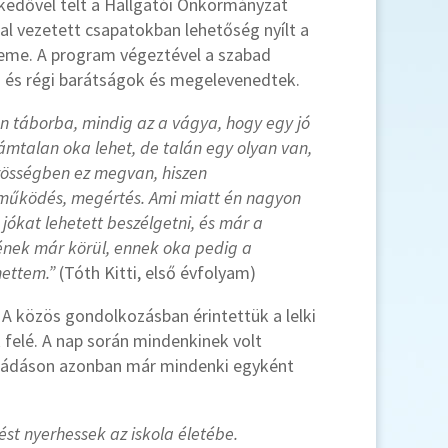
lkedővel telt a Hallgatói Önkormányzat
al vezetett csapatokban lehetőség nyílt a
eleme. A program végeztével a szabad
j és régi barátságok és megelevenedtek.
n táborba, mindig az a vágya, hogy egy jó
ámtalan oka lehet, de talán egy olyan van,
özösségben ez megvan, hiszen
üttműködés, megértés. Ami miatt én nagyon
jókat lehetett beszélgetni, és már a
ének már körül, ennek oka pedig a
hettem.”
(Tóth Kitti, első évfolyam)
 A közös gondolkozásban érintettük a lelki
 felé. A nap során mindenkinek volt
gimádáson azonban már mindenki egyként
st nyerhessek az iskola életébe.