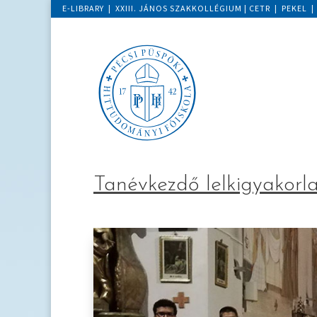
E-LIBRARY
|
XXIII. JÁNOS SZAKKOLLÉGIUM
|
CETR
|
PEKEL
Tanévkezdő lelkigyakorla