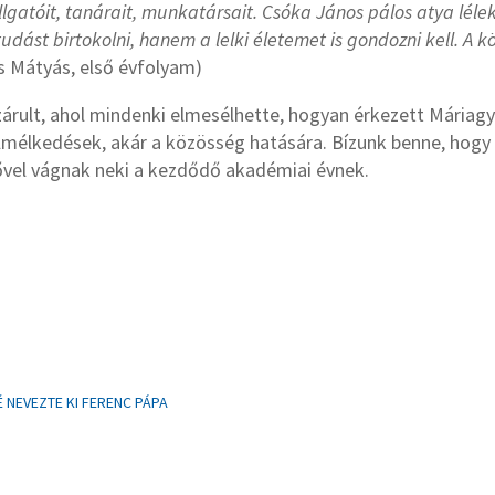
gatóit, tanárait, munkatársait. Csóka János pálos atya lélekbe
udást birtokolni, hanem a lelki életemet is gondozni kell. A 
cs Mátyás, első évfolyam)
árult, ahol mindenki elmesélhette, hogyan érkezett Máriagy
 elmélkedések, akár a közösség hatására. Bízunk benne, hogy
erővel vágnak neki a kezdődő akadémiai évnek.
NEVEZTE KI FERENC PÁPA