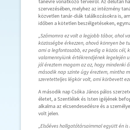
tanévre vonatkozó terveiről. Az délután h
szervezésében, melyhez az intézmény tanár
közvetlen tanár-diák találkozásokra is, 
időben a kötetlen beszélgetéseken, egymá
„Számomra ez volt a legjobb tábor, ahol v
közösségbe érkezzen, ahová könnyen be tud
ami a legfontosabb, ez pedig a közös cél, 
valamennyiünk értékrendjének legelején ugy
jól éreztem magam az az, hogy mindenki őszi
második nap szinte úgy éreztem, mintha m
szeretetteljes légkör volt, ami körbevett e
A második nap Csóka János pálos szerzetes
életet, a Szentlélek és Isten igéjének be
alkalma az elcsendesedésre és a személye
volt jelen.
„Elsőéves hallgatótársaimmal együtt én is