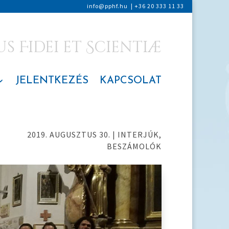
info@pphf.hu
|
+36 20 333 11 33
 Fidei et Scientiæ
JELENTKEZÉS
KAPCSOLAT
2019. AUGUSZTUS 30.
|
INTERJÚK,
BESZÁMOLÓK