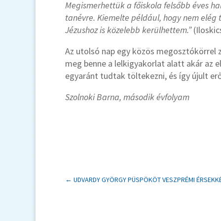
Megismerhettük a főiskola felsőbb éves hall
tanévre. Kiemelte például, hogy nem elég t
Jézushoz is közelebb kerülhettem.”
(Iloski
Az utolsó nap egy közös megosztókörrel z
meg benne a lelkigyakorlat alatt akár az
egyaránt tudtak töltekezni, és így újult 
Szolnoki Barna, második évfolyam
←
UDVARDY GYÖRGY PÜSPÖKÖT VESZPRÉMI ÉRSEKKÉ 