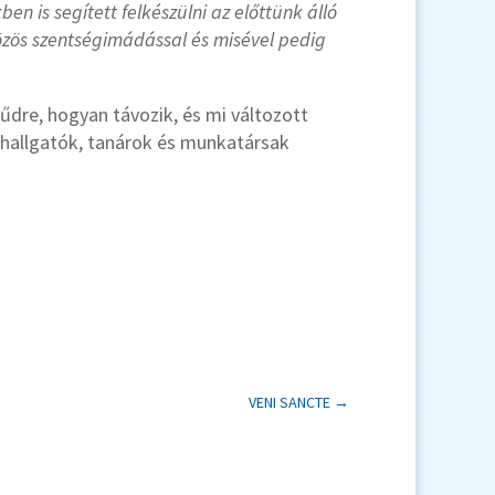
n is segített felkészülni az előttünk álló
közös szentségimádással és misével pedig
űdre, hogyan távozik, és mi változott
 hallgatók, tanárok és munkatársak
VENI SANCTE
→