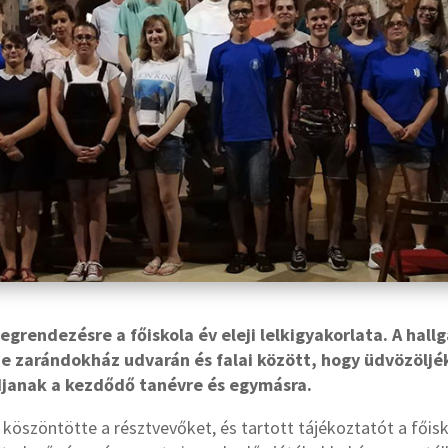
rendezésre a főiskola év eleji lelkigyakorlata. A hallg
e zarándokház udvarán és falai között, hogy üdvözöljék
ódjanak a kezdődő tanévre és egymásra.
köszöntötte a résztvevőket, és tartott tájékoztatót a főisko