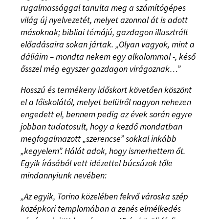
rugalmassággal tanulta meg a számítógépes
világ új nyelvezetét, melyet azonnal át is adott
másoknak; bibliai témájú, gazdagon illusztrált
előadásaira sokan jártak. „Olyan vagyok, mint a
dáliáim – mondta nekem egy alkalommal -, késő
ősszel még egyszer gazdagon virágoznak…”
Hosszú és termékeny időskort követően köszönt
el a főiskolától, melyet belülről nagyon nehezen
engedett el, bennem pedig az évek során egyre
jobban tudatosult, hogy a kezdő mondatban
megfogalmazott „szerencse” sokkal inkább
„kegyelem”. Hálát adok, hogy ismerhettem őt.
Egyik írásából vett idézettel búcsúzok tőle
mindannyiunk nevében:
„Az egyik, Torino közelében fekvő városka szép
középkori templomában a zenés elmélkedés