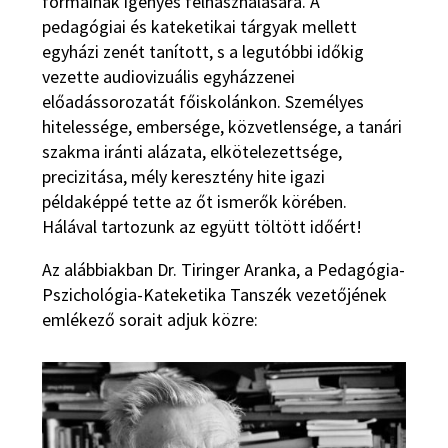
formáinak igényes felhasználására. A
pedagógiai és kateketikai tárgyak mellett
egyházi zenét tanított, s a legutóbbi időkig
vezette audiovizuális egyházzenei
előadássorozatát főiskolánkon. Személyes
hitelessége, embersége, közvetlensége, a tanári
szakma iránti alázata, elkötelezettsége,
precizitása, mély keresztény hite igazi
példaképpé tette az őt ismerők körében.
Hálával tartozunk az együtt töltött időért!
Az alábbiakban Dr. Tiringer Aranka, a Pedagógia-
Pszichológia-Kateketika Tanszék vezetőjének
emlékező sorait adjuk közre: