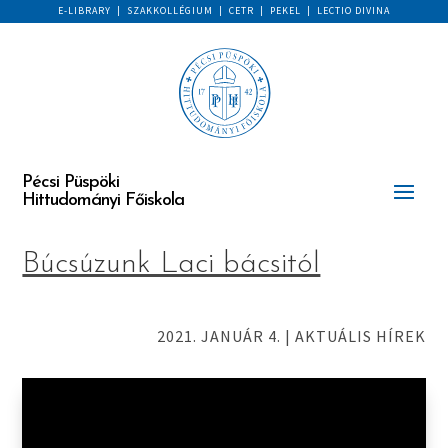
E-LIBRARY
|
SZAKKOLLÉGIUM
|
CETR
|
PEKEL
|
LECTIO DIVINA
Pécsi Püspöki
Hittudományi Főiskola
Búcsúzunk Laci bácsitól
2021. JANUÁR 4.
|
AKTUÁLIS HÍREK