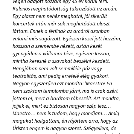
végén odajött hozzám egy 45 év körüli férfi.
Különös meghatódottság tükröződött az arcán.
Egy olaszt nem nehéz meghatni, jól sikerült
koncertek után már sok meghatódott olaszt
láttam. Ennek a férfinak az arcáról azonban
valami más sugárzott. Egészen közel jött hozzám,
hosszan a szemembe nézett, aztán kezét
gyengéden a vállamra téve, egészen lassan,
mintha keresné a szavakat beszélni kezdett.
Hangjában nem volt semmiféle póz vagy
teatralitás, ami pedig errefelé elég gyakori.
Nagyon egyszerűen ezt mondta: ’Maestro! Én
nem szoktam templomba járni, ma is csak azért
jöttem el, mert a barátom rábeszélt. Azt mondta,
jöjjek el, mert ez biztosan nagyon szép lesz…
Maestro… nem is tudom, hogy mondjam… Amíg
magukat hallgattam, én rájöttem arra, hogy az
Úristen engem is nagyon szeret. Szégyellem, de