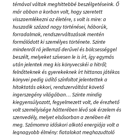
témával váltak meghittebbé beszélgetéseink. Ő
már abban a korban volt, hogy szeretett
visszaemlékezni az életére, s volt is mire: a
huszadik század nagy történései, háborúk,
forradalmak, rendszerváltozások mentén
formálódott ki személyes története. Szinte
mindenről rá jellemző derűvel és bölcsességgel
beszélt, melyeket szívesen le is írt, így egymás
után jelentek meg kis könyvecskéi a hitről;
felnőtteknek és gyerekeknek írt hittanos játékos
könyvei pedig üdítő színfoltot jelentettek a
hitoktatás akkori, rendszerváltást követő
ingerszegény világában… Szinte mindig
kiegyensúlyozott, fegyelmezett volt, de érezhető
volt személyisége hátterében lévő sok érzelem és
szenvedély, melyet elsősorban a zenében élt
meg. Számomra időskori alkotó energiája volt a
legnagyobb élmény: fiatalokat meghazudtoló