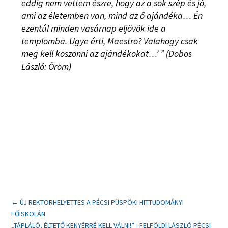
eddig nem vettem észre, hogy az a sok szép és jó,
ami az életemben van, mind az ő ajándéka… Én
ezentúl minden vasárnap eljövök ide a
templomba. Ugye érti, Maestro? Valahogy csak
meg kell köszönni az ajándékokat…’ ” (Dobos
László: Öröm)
←
ÚJ REKTORHELYETTES A PÉCSI PÜSPÖKI HITTUDOMÁNYI
FŐISKOLÁN
„TÁPLÁLÓ, ÉLTETŐ KENYÉRRÉ KELL VÁLNI!” - FELFÖLDI LÁSZLÓ PÉCSI