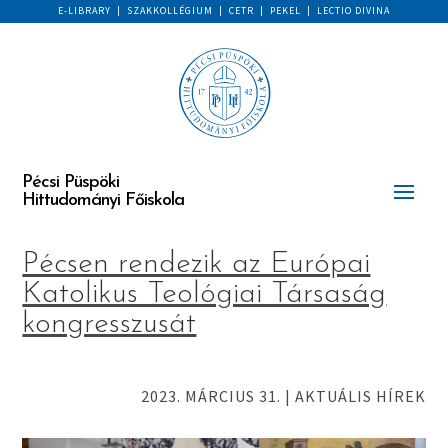
E-LIBRARY
|
SZAKKOLLÉGIUM
|
CETR
|
PEKEL
|
LECTIO DIVINA
Pécsi Püspöki
Hittudományi Főiskola
Pécsen rendezik az Európai
Katolikus Teológiai Társaság
kongresszusát
2023. MÁRCIUS 31.
|
AKTUÁLIS HÍREK