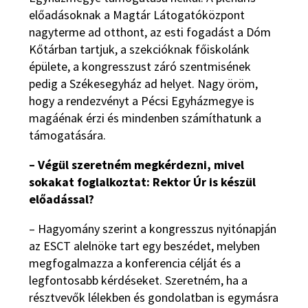
előadásoknak a Magtár Látogatóközpont
nagyterme ad otthont, az esti fogadást a Dóm
Kőtárban tartjuk, a szekcióknak főiskolánk
épülete, a kongresszust záró szentmisének
pedig a Székesegyház ad helyet. Nagy öröm,
hogy a rendezvényt a Pécsi Egyházmegye is
magáénak érzi és mindenben számíthatunk a
támogatására.
– Végül szeretném megkérdezni, mivel
sokakat foglalkoztat: Rektor Úr is készül
előadással?
– Hagyomány szerint a kongresszus nyitónapján
az ESCT alelnöke tart egy beszédet, melyben
megfogalmazza a konferencia célját és a
legfontosabb kérdéseket. Szeretném, ha a
résztvevők lélekben és gondolatban is egymásra