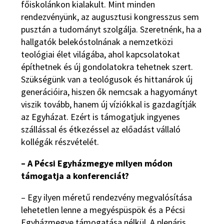
főiskolánkon kialakult. Mint minden
rendezvényünk, az augusztusi kongresszus sem
pusztán a tudományt szolgálja. Szeretnénk, ha a
hallgatók belekóstolnának a nemzetközi
teológiai élet világába, ahol kapcsolatokat
építhetnek és új gondolatokra tehetnek szert.
Szükségünk van a teológusok és hittanárok új
generációira, hiszen ők nemcsak a hagyományt
viszik tovább, hanem új víziókkal is gazdagítják
az Egyházat. Ezért is támogatjuk ingyenes
szállással és étkezéssel az előadást vállaló
kollégák részvételét.
– A Pécsi Egyházmegye milyen módon
támogatja a konferenciát?
– Egy ilyen méretű rendezvény megvalósítása
lehetetlen lenne a megyéspüspök és a Pécsi
Egyházmegye támogatása nélkül. A plenáris