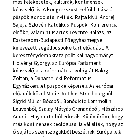
más felekezetek, kultúrák, kontinensek
képviselői is. A kongresszust Felföldi László
püspök gondolatai nyitják. Rajta kívül Andrej
Saje, a Szlovén Katolikus Püspöki Konferencia
elnöke, valamint Martos Levente Balázs, az
Esztergom-Budapesti Főegyházmegye
kinevezett segédpüspöke tart előadást. A
kereszténydemokrata politikai hagyományt
Hölvényi György, az Európia Parlament
képviselője, a református teológiát Balog
Zoltán, a Dunamelléki Református
Egyházkerület püspöke képviseli. Az európai
előadók közül Marie Jo Thiel Strasbourgból,
Sigrid Müller Bécsből, Bénédicte Lemmelijn
Leuvenből, Szalay Mátyás Granadából, Mészáros
András Maynooth-ból érkezik. Külön öröm, hogy
más kontinensek teológusai is vállalták, hogy az
ő sajátos szemszögükből beszélnek Európa lelki