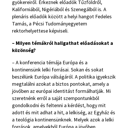
gyökereiről. Érkeznek előadók Tűzföldről,
Kaliforniából, Nigériából és Szenegálból is. A
plenáris előadók között a helyi hangot Fedeles
Tamás, a Pécsi Tudományegyetem
rektorhelyettese képviseli.
– Milyen témákról hallgathat előadásokat a
közönség?
– A konferencia témája Európa és a
kontinensünk lelki forrásai. Sokan és sokat
beszélünk Európa válságáról. A politika igyekszik
megtalálni azokat a biztos pontokat, amely a
jövőben az európai identitást formálhatják. Mi
szeretnénk erről a saját szempontunkból
gondolkodni és feltenni a kérdést, hogy mit
adott és mit adhat a hit, a lelkiség, az Egyház és
a teológia kontinensünknek. Melyek azok a lelki
források, amelyekből Európa a jövőben