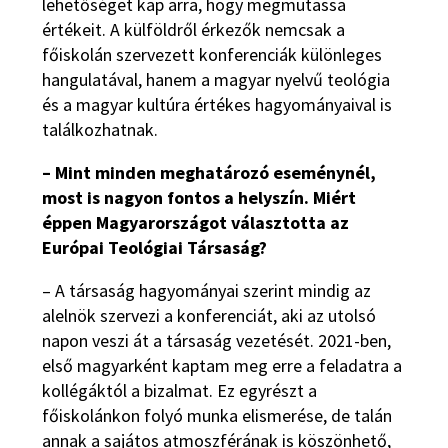
lehetőséget kap arra, hogy megmutassa
értékeit. A külföldről érkezők nemcsak a
főiskolán szervezett konferenciák különleges
hangulatával, hanem a magyar nyelvű teológia
és a magyar kultúra értékes hagyományaival is
találkozhatnak.
– Mint minden meghatározó eseménynél,
most is nagyon fontos a helyszín. Miért
éppen Magyarországot választotta az
Európai Teológiai Társaság?
– A társaság hagyományai szerint mindig az
alelnök szervezi a konferenciát, aki az utolsó
napon veszi át a társaság vezetését. 2021-ben,
első magyarként kaptam meg erre a feladatra a
kollégáktól a bizalmat. Ez egyrészt a
főiskolánkon folyó munka elismerése, de talán
annak a sajátos atmoszférának is köszönhető,